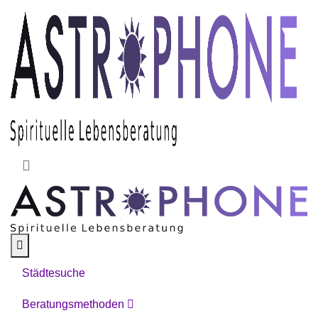
Skip to main content
Städtesuche
Beratungsmethoden