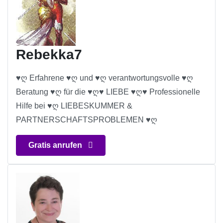
Rebekka7
♥ღ Erfahrene ♥ღ und ♥ღ verantwortungsvolle ♥ღ
Beratung ♥ღ für die ♥ღ♥ LIEBE ♥ღ♥ Professionelle
Hilfe bei ♥ღ LIEBESKUMMER &
PARTNERSCHAFTSPROBLEMEN ♥ღ
Gratis anrufen