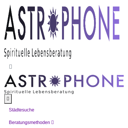
Skip to main content
Städtesuche
Beratungsmethoden