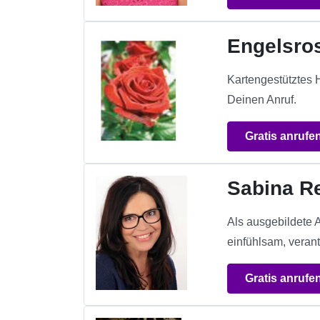
Engelsro
Kartengestütztes 
Deinen Anruf.
Gratis anrufe
Sabina R
Als ausgebildete 
einfühlsam, verant
Gratis anrufe