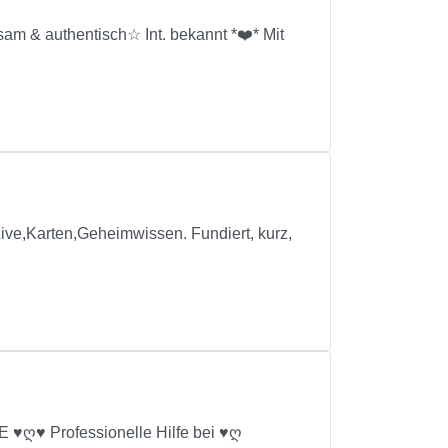
& authentisch☆ Int. bekannt *❤️* Mit
ve,Karten,Geheimwissen. Fundiert, kurz,
 ♥ღ♥ Professionelle Hilfe bei ♥ღ