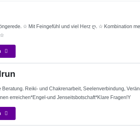
öngerede. ☆ Mit Feingefühl und viel Herz ღ. ☆ Kombination medi
 ☆
n
drun
he Beratung. Reiki- und Chakrenarbeit, Seelenverbindung, Ver
nen erreichen*Engel-und Jenseitsbotschaft*Klare Fragen!Y
n