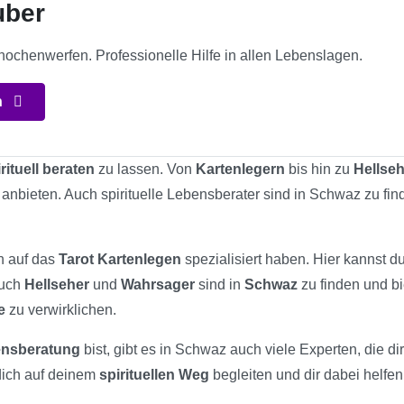
uber
nochenwerfen. Professionelle Hilfe in allen Lebenslagen.
n
rituell beraten
zu lassen. Von
Kartenlegern
bis hin zu
Hellse
 anbieten. Auch spirituelle Lebensberater sind in Schwaz zu fi
ch auf das
Tarot Kartenlegen
spezialisiert haben. Hier kannst 
Auch
Hellseher
und
Wahrsager
sind in
Schwaz
zu finden und bi
e
zu verwirklichen.
bensberatung
bist, gibt es in Schwaz auch viele Experten, die d
dich auf deinem
spirituellen Weg
begleiten und dir dabei helfen