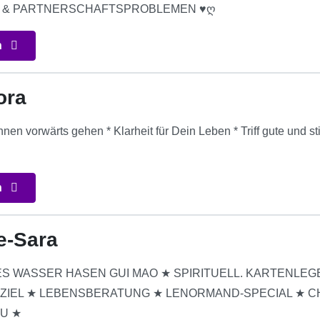
 & PARTNERSCHAFTSPROBLEMEN ♥ღ
n
ora
Ahnen vorwärts gehen * Klarheit für Dein Leben * Triff gute und
n
e-Sara
DES WASSER HASEN GUI MAO ★ SPIRITUELL. KARTENLEG
ZIEL ★ LEBENSBERATUNG ★ LENORMAND-SPECIAL ★ CHI
OU ★