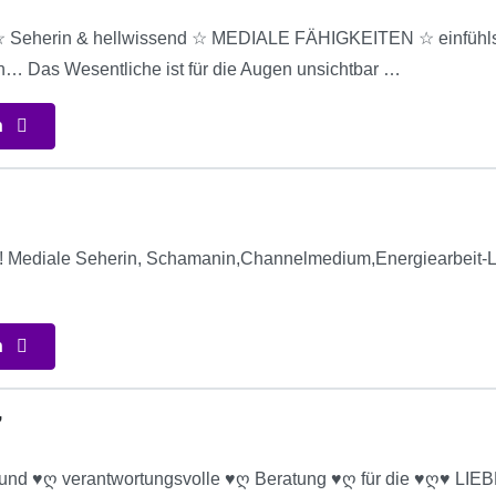
eherin & hellwissend ☆ MEDIALE FÄHIGKEITEN ☆ einfühlsam 
… Das Wesentliche ist für die Augen unsichtbar …
n
! Mediale Seherin, Schamanin,Channelmedium,Energiearbeit-Li
n
7
und ♥ღ verantwortungsvolle ♥ღ Beratung ♥ღ für die ♥ღ♥ LIEBE