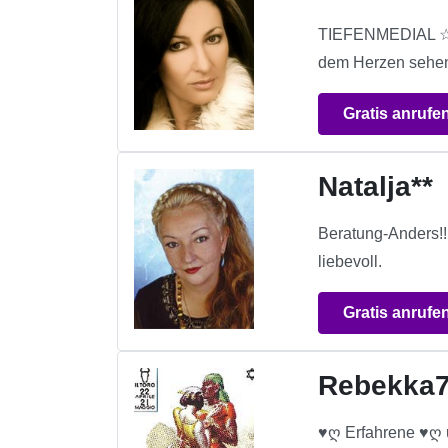
TIEFENMEDIAL ☆ S
dem Herzen sehen
Gratis anrufe
Natalja**
Beratung-Anders!!
liebevoll.
Gratis anrufe
Rebekka
♥ღ Erfahrene ♥ღ 