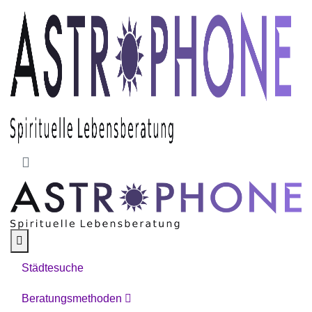
Skip to main content
Städtesuche
Beratungsmethoden