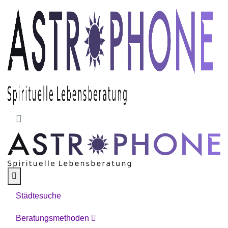
Skip to main content
Städtesuche
Beratungsmethoden