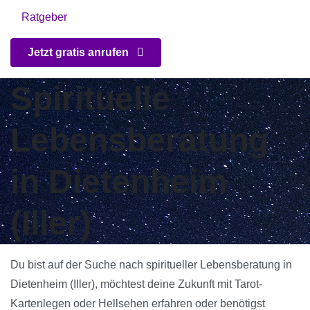
Ratgeber
Jetzt gratis anrufen
Spirituelle
Lebensberatung
in Dietenheim
(Iller)
Du bist auf der Suche nach spiritueller Lebensberatung in
Dietenheim (Iller), möchtest deine Zukunft mit Tarot-
Kartenlegen oder Hellsehen erfahren oder benötigst