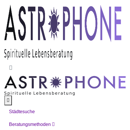
Skip to main content
Städtesuche
Beratungsmethoden