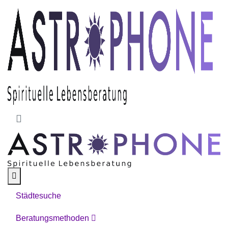
Skip to main content
Städtesuche
Beratungsmethoden