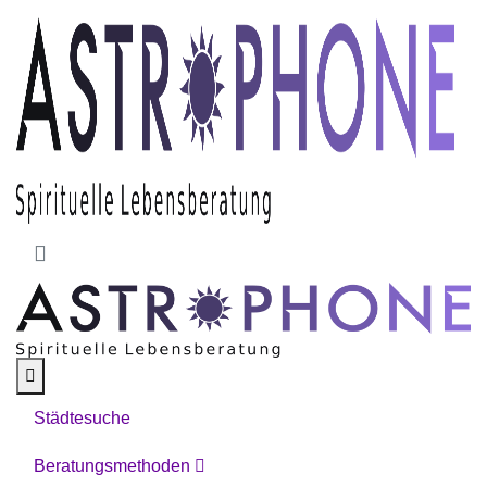
Skip to main content
Städtesuche
Beratungsmethoden