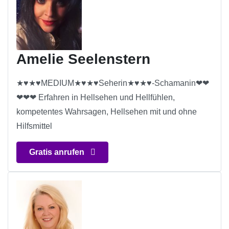
Amelie Seelenstern
★♥★♥MEDIUM★♥★♥Seherin★♥★♥-Schamanin❤❤
❤❤❤ Erfahren in Hellsehen und Hellfühlen,
kompetentes Wahrsagen, Hellsehen mit und ohne
Hilfsmittel
Gratis anrufen