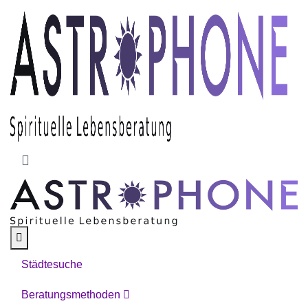
Skip to main content
Städtesuche
Beratungsmethoden