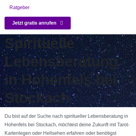
Ratgeber
Jetzt gratis anrufen
Spirituelle
Lebensberatung
in Hohenfels bei
Stockach
Du bist auf der Suche nach spiritueller Lebensberatung in
Hohenfels bei Stockach, möchtest deine Zukunft mit Tarot-
Kartenlegen oder Hellsehen erfahren oder benötigst