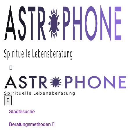
Skip to main content
Städtesuche
Beratungsmethoden