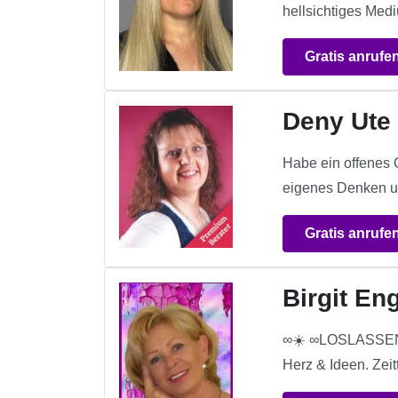
hellsichtiges Medi
Gratis anrufe
Deny Ut
Habe ein offenes 
eigenes Denken u
Gratis anrufe
Birgit En
∞☀️ ∞LOSLASSEN 
Herz & Ideen. Zei