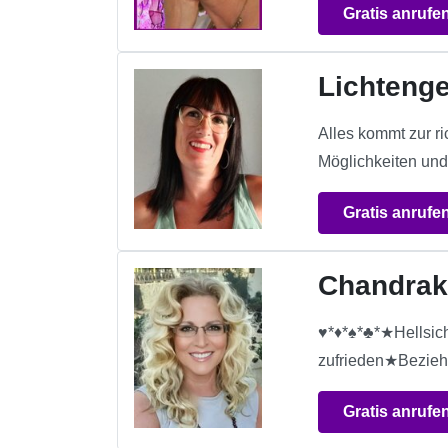
Gratis anrufe
Lichteng
Alles kommt zur ri
Möglichkeiten und
Gratis anrufe
Chandrak
♥*♦*♠*♣*★Hellsic
zufrieden★Bezieh
Gratis anrufe