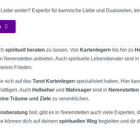
 Liebe weiter? Expertin für karmische Liebe und Dualseelen, tr
n
ich
spirituell beraten
zu lassen. Von
Kartenlegern
bis hin zu
He
in Nerenstetten anbieten. Auch spirituelle Lebensberater sind in
nerem Frieden.
ie sich auf das
Tarot Kartenlegen
spezialisiert haben. Hier ka
chäftigen. Auch
Hellseher
und
Wahrsager
sind in
Nerenstetten
eine Träume und Ziele
zu verwirklichen.
bensberatung
bist, gibt es in Nerenstetten auch viele Experten, 
ie können dich auf deinem
spirituellen Weg
begleiten und dir d