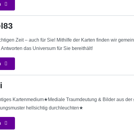
n
el83
chtigen Zeit – auch für Sie! Mithilfe der Karten finden wir ge
 Antworten das Universum für Sie bereithält!
n
i
htiges Kartenmedium★Mediale Traumdeutung & Bilder aus der 
ungsmuster hellsichtig durchleuchten★
n