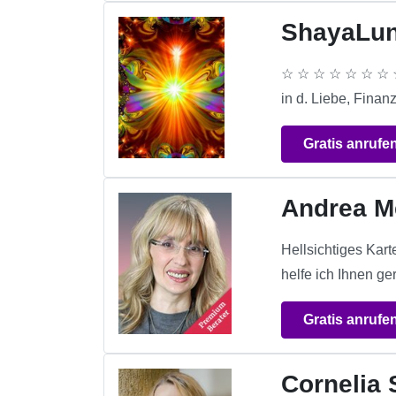
ShayaLu
☆ ☆ ☆ ☆ ☆ ☆ ☆ ☆
in d. Liebe, Finan
Gratis anrufe
Andrea M
Hellsichtiges Kar
helfe ich Ihnen 
Gratis anrufe
Cornelia 