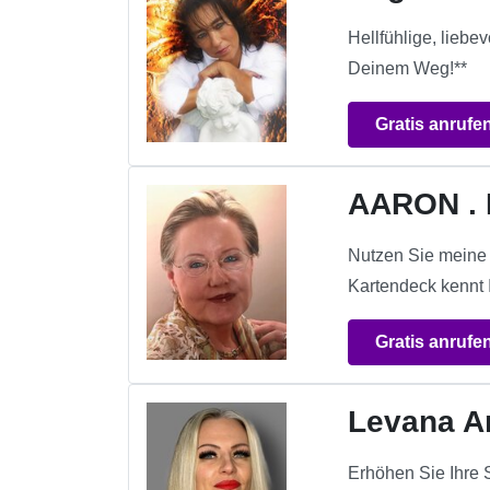
Hellfühlige, liebe
Deinem Weg!**
Gratis anrufe
AARON .
Nutzen Sie meine 
Kartendeck kennt I
Gratis anrufe
Levana A
Erhöhen Sie Ihre S