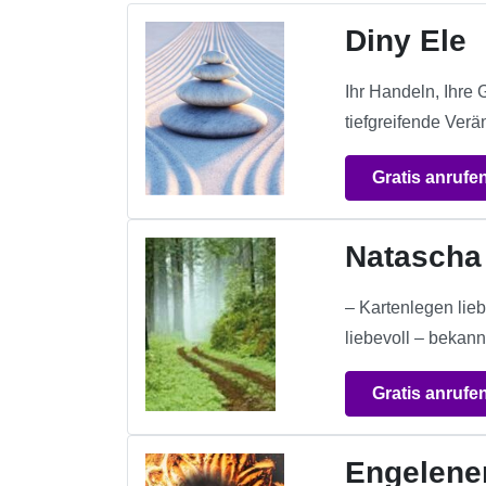
Diny Ele
Ihr Handeln, Ihre
tiefgreifende Verä
Gratis anrufe
Natascha
– Kartenlegen lieb
liebevoll – bekan
Gratis anrufe
Engelene