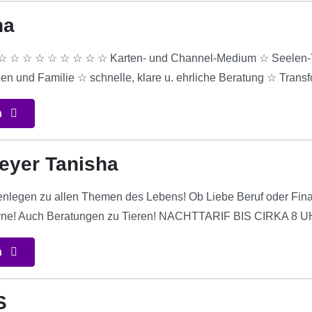
na
 ☆ ☆ ☆ ☆ ☆ ☆ ☆ ☆ Karten- und Channel-Medium ☆ Seelen-Te
zen und Familie ☆ schnelle, klare u. ehrliche Beratung ☆ Trans
n
eyer Tanisha
tenlegen zu allen Themen des Lebens! Ob Liebe Beruf oder Fin
gerne! Auch Beratungen zu Tieren! NACHTTARIF BIS CIRKA 8 U
n
S