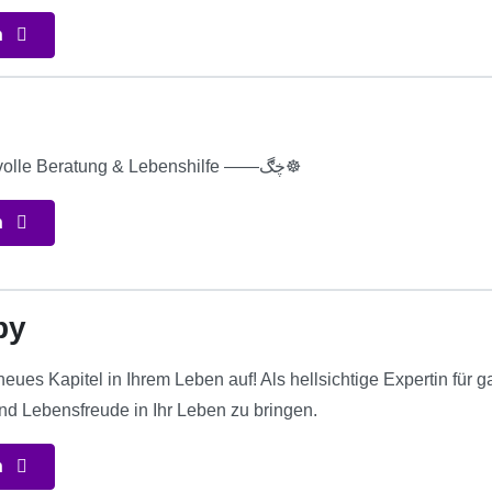
n
☸ڿڰۣ——- Liebevolle Beratung & Lebenshilfe ——ڿڰ☸
n
by
eues Kapitel in Ihrem Leben auf! Als hellsichtige Expertin für g
und Lebensfreude in Ihr Leben zu bringen.
n