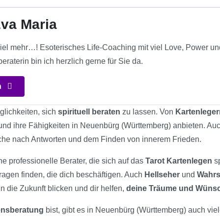
va Maria
iel mehr…! Esoterisches Life-Coaching mit viel Love, Power un
eraterin bin ich herzlich gerne für Sie da.
n
glichkeiten, sich
spirituell beraten
zu lassen. Von
Kartenleger
n und ihre Fähigkeiten in Neuenbürg (Württemberg) anbieten. Au
uche nach Antworten und dem Finden von innerem Frieden.
he professionelle Berater, die sich auf das
Tarot Kartenlegen
sp
ragen finden, die dich beschäftigen. Auch
Hellseher
und
Wahrs
n die Zukunft blicken und dir helfen,
deine Träume und Wüns
bensberatung
bist, gibt es in Neuenbürg (Württemberg) auch viele