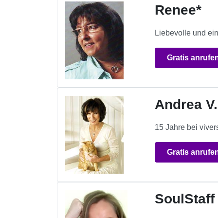
Renee*
Liebevolle und ei
Gratis anrufe
Andrea V.
15 Jahre bei viv
Gratis anrufe
SoulStaff 