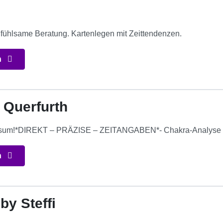
nfühlsame Beratung. Kartenlegen mit Zeittendenzen.
n
 Querfurth
ersum!*DIREKT – PRÄZISE – ZEITANGABEN*- Chakra-Analyse –
n
by Steffi