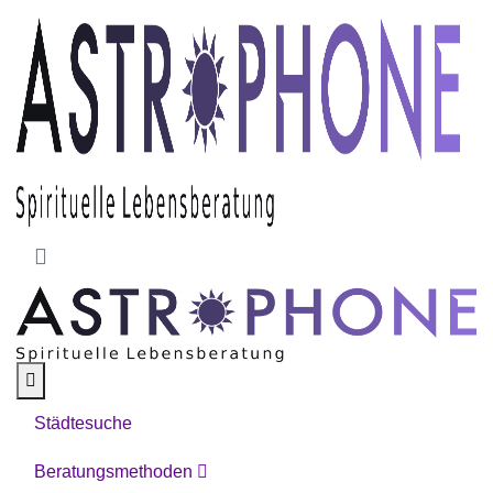
Skip to main content
Städtesuche
Beratungsmethoden