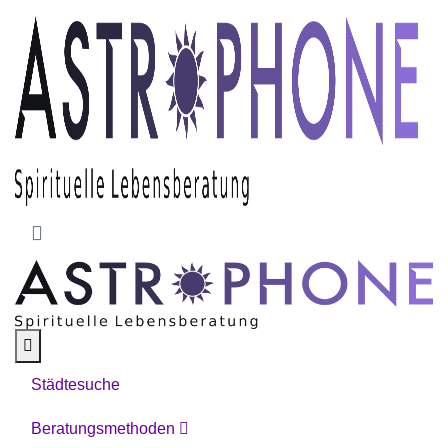
Skip to main content
Städtesuche
Beratungsmethoden