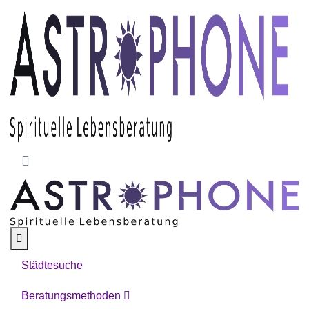
Skip to main content
Städtesuche
Beratungsmethoden