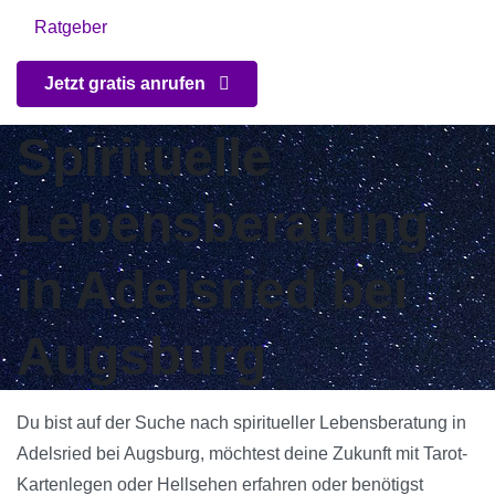
Ratgeber
Jetzt gratis anrufen
Spirituelle
Lebensberatung
in Adelsried bei
Augsburg
Du bist auf der Suche nach spiritueller Lebensberatung in
Adelsried bei Augsburg, möchtest deine Zukunft mit Tarot-
Kartenlegen oder Hellsehen erfahren oder benötigst