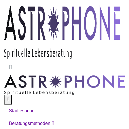
Skip to main content
Städtesuche
Beratungsmethoden