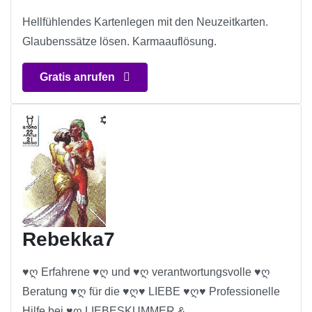
Hellfühlendes Kartenlegen mit den Neuzeitkarten.
Glaubenssätze lösen. Karmaauflösung.
Gratis anrufen
Rebekka7
♥ღ Erfahrene ♥ღ und ♥ღ verantwortungsvolle ♥ღ
Beratung ♥ღ für die ♥ღ♥ LIEBE ♥ღ♥ Professionelle
Hilfe bei ♥ღ LIEBESKUMMER &