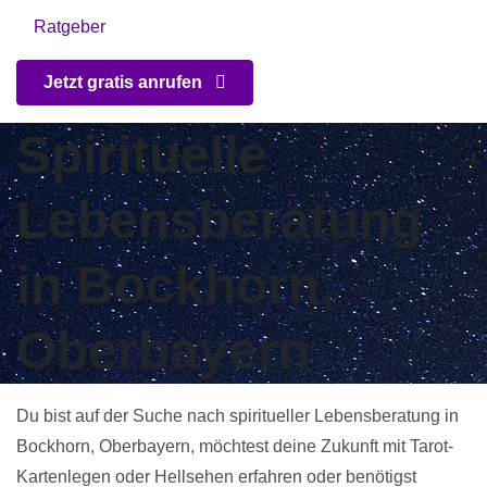
Ratgeber
Jetzt gratis anrufen
Spirituelle
Lebensberatung
in Bockhorn,
Oberbayern
Du bist auf der Suche nach spiritueller Lebensberatung in
Bockhorn, Oberbayern, möchtest deine Zukunft mit Tarot-
Kartenlegen oder Hellsehen erfahren oder benötigst