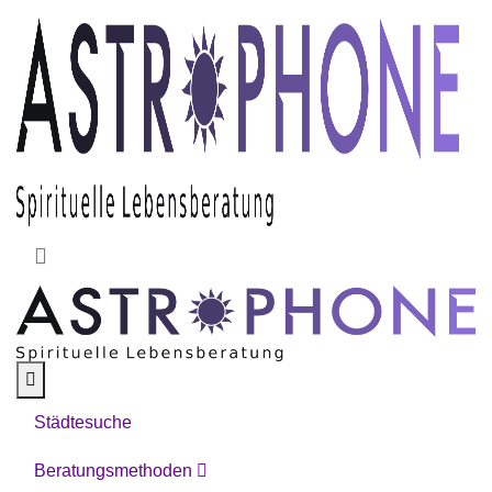
Skip to main content
Städtesuche
Beratungsmethoden