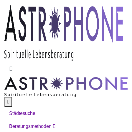
Skip to main content
Städtesuche
Beratungsmethoden