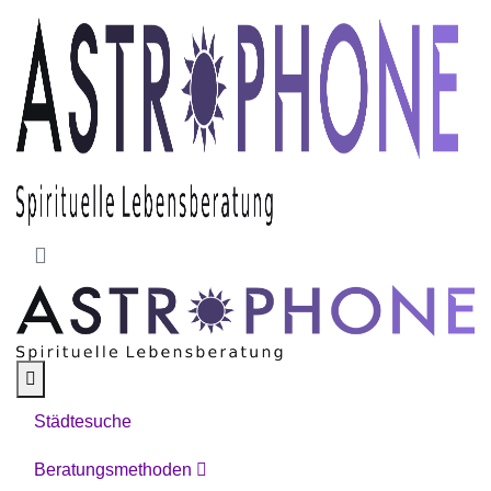
Skip to main content
Städtesuche
Beratungsmethoden