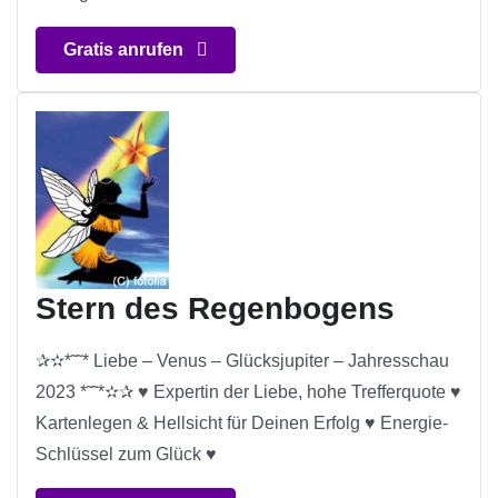
Gratis anrufen
Stern des Regenbogens
✰✫*˜˜* Liebe – Venus – Glücksjupiter – Jahresschau
2023 *˜˜*✫✰ ♥ Expertin der Liebe, hohe Trefferquote ♥
Kartenlegen & Hellsicht für Deinen Erfolg ♥ Energie-
Schlüssel zum Glück ♥