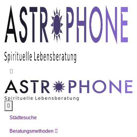
Skip to main content
Städtesuche
Beratungsmethoden