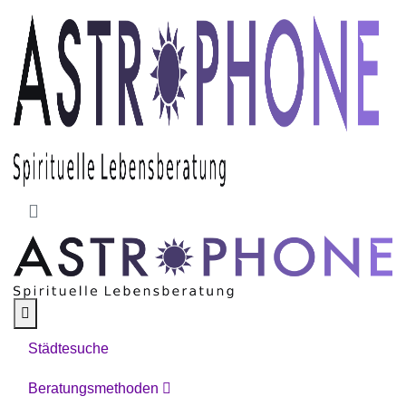
Skip to main content
Städtesuche
Beratungsmethoden