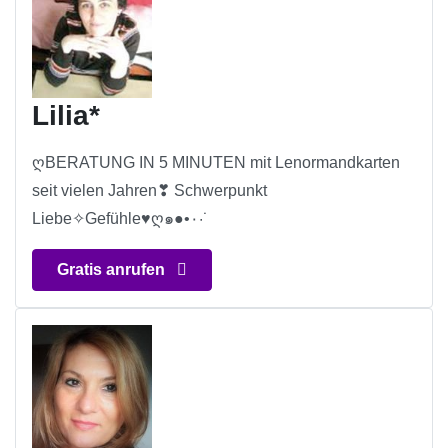
Lilia*
ღBERATUNG IN 5 MINUTEN mit Lenormandkarten
seit vielen Jahren❣ Schwerpunkt
Liebe✧Gefühle♥ღ๑●•٠·˙
Gratis anrufen