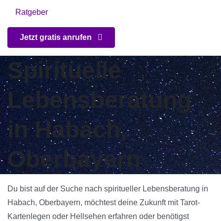
Ratgeber
Jetzt gratis anrufen
Spirituelle
Lebensberatung
in Habach,
Oberbayern
Du bist auf der Suche nach spiritueller Lebensberatung in
Habach, Oberbayern, möchtest deine Zukunft mit Tarot-
Kartenlegen oder Hellsehen erfahren oder benötigst