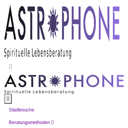
Skip to main content
Städtesuche
Beratungsmethoden