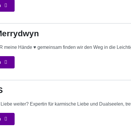
n
Merrydwyn
 meine Hände ♥ gemeinsam finden wir den Weg in die Leichti
n
S
 Liebe weiter? Expertin für karmische Liebe und Dualseelen, tr
n