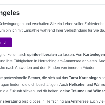
ngeles
chwingungen und erschaffen Sie ein Leben voller Zufriedenheit m
um bin ich mit Empathie während Ihrer Selbstfindung für Sie da
n
glichkeiten, sich
spirituell beraten
zu lassen. Von
Kartenleger
n und ihre Fähigkeiten in Herrsching am Ammersee anbieten. Auc
che nach Antworten und dem Finden von innerem Frieden.
he professionelle Berater, die sich auf das
Tarot Kartenlegen
sp
ragen finden, die dich beschäftigen. Auch
Hellseher
und
Wahrs
n die Zukunft blicken und dir helfen,
deine Träume und Wüns
bensberatung
bist, gibt es in Herrsching am Ammersee auch viele