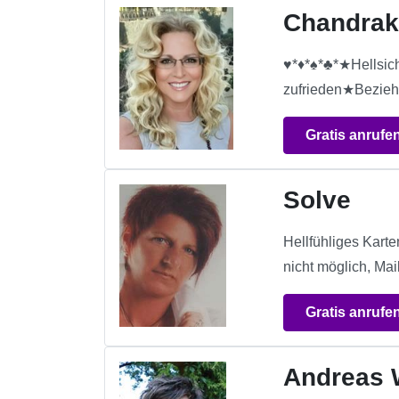
Chandrak
♥*♦*♠*♣*★Hellsic
zufrieden★Bezieh
Gratis anrufe
Solve
Hellfühliges Kart
nicht möglich, Mai
Gratis anrufe
Andreas 