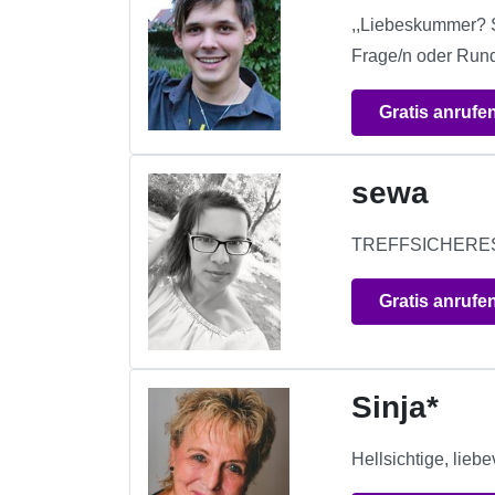
,,Liebeskummer? S
Frage/n oder Rund
Gratis anrufe
sewa
TREFFSICHERE
Gratis anrufe
Sinja*
Hellsichtige, lieb