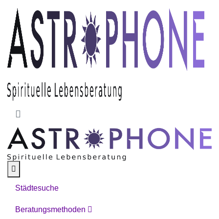
Skip to main content
Städtesuche
Beratungsmethoden