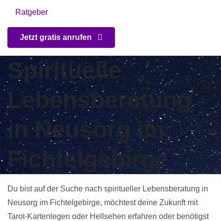
Ratgeber
Jetzt gratis anrufen
Spirituelle
Lebensberatung
in Neusorg im
Fichtelgebirge
Du bist auf der Suche nach spiritueller Lebensberatung in
Neusorg im Fichtelgebirge, möchtest deine Zukunft mit
Tarot-Kartenlegen oder Hellsehen erfahren oder benötigst