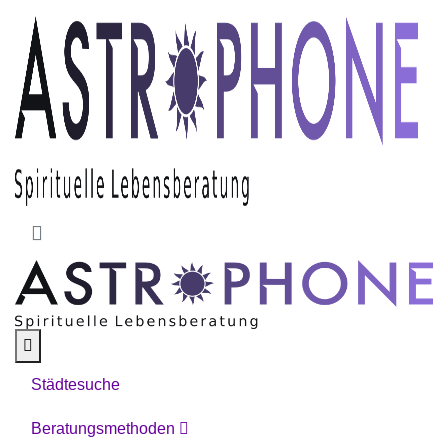
Skip to main content
Städtesuche
Beratungsmethoden