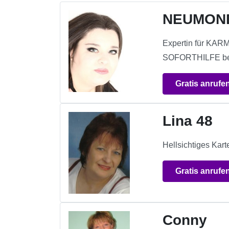
NEUMON
Expertin für KA
SOFORTHILFE bei k
Gratis anrufe
Lina 48
Hellsichtiges Kart
Gratis anrufe
Conny