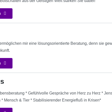
Botschaften aus der Geistigen Welt stärken Sie dabei!
n
ermöglichen mir eine lösungsorientierte Beratung, denn sie gew
kunft.
n
 s
ebensberatung * Gefühlvolle Gespräche von Herz zu Herz * Jense
* Mensch & Tier * Stabilisierender Energiefluß in Krisen*