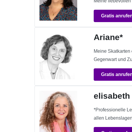
Meine liebevollen 
Gratis anrufe
Ariane*
Meine Skatkarten 
Gegenwart und Zu
Gratis anrufe
elisabeth
*Professionelle L
allen Lebenslagen 