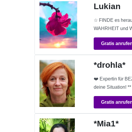
Lukian
☆ FINDE es hera
WAHRHEIT und WIS
Gratis anrufe
*drohla*
❤️ Expertin für 
deine Situation! *
Gratis anrufe
*Mia1*