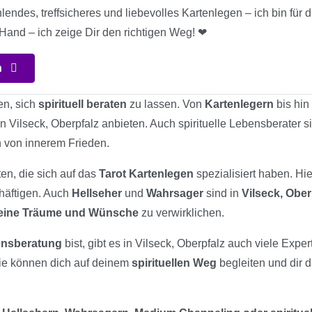
lendes, treffsicheres und liebevolles Kartenlegen – ich bin für
 Hand – ich zeige Dir den richtigen Weg! ❤
n
en, sich
spirituell beraten
zu lassen. Von
Kartenlegern
bis hin
n Vilseck, Oberpfalz anbieten. Auch spirituelle Lebensberater s
 von innerem Frieden.
en, die sich auf das
Tarot Kartenlegen
spezialisiert haben. Hi
chäftigen. Auch
Hellseher
und
Wahrsager
sind in
Vilseck, Ober
eine Träume und Wünsche
zu verwirklichen.
bensberatung
bist, gibt es in Vilseck, Oberpfalz auch viele Expe
ie können dich auf deinem
spirituellen Weg
begleiten und dir 