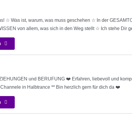
us! ☆ Was ist, warum, was muss geschehen ☆ In der GESA
SEN von allem, was sich in den Weg stellt ☆ Ich stehe Dir g
n
BEZIEHUNGEN und BERUFUNG ❤️ Erfahren, liebevoll und kompete
* Channele in Halbtrance ** Bin herzlich gern für dich da ❤️
n