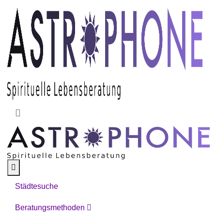
Skip to main content
Städtesuche
Beratungsmethoden