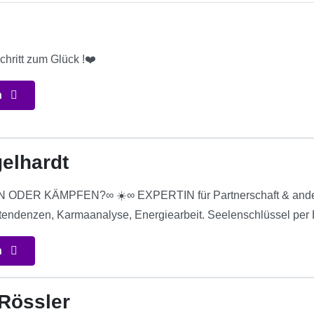
chritt zum Glück !❤️
n
gelhardt
ODER KÄMPFEN?∞ ☀️∞ EXPERTIN für Partnerschaft & andere 
ttendenzen, Karmaanalyse, Energiearbeit. Seelenschlüssel per 
n
Rössler