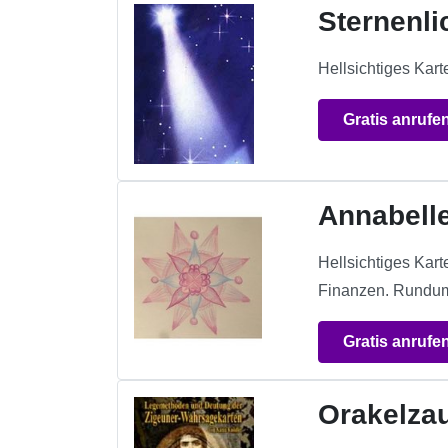
Sternenli
Hellsichtiges Kart
Gratis anrufe
Annabell
Hellsichtiges Kar
Finanzen. Rundum
Gratis anrufe
Orakelza