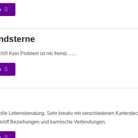
n
ndsterne
ch!!! Kein Problem ist mir fremd……
n
evolle Lebensberatung. Sehr kreativ mit verschiedenen Kartende
on/off Beziehungen und karmische Verbindungen.
n