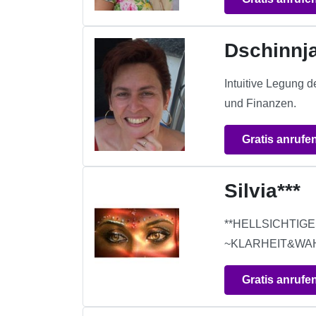
Dschinnj
Intuitive Legung 
und Finanzen.
Gratis anrufe
Silvia***
**HELLSICHTIGE
~KLARHEIT&WA
Gratis anrufe