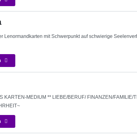
a
der Lenormandkarten mit Schwerpunkt auf schwierige Seelenver
n
S KARTEN-MEDIUM ** LIEBE/BERUF/ FINANZEN/FAMILIE
HRHEIT~
n