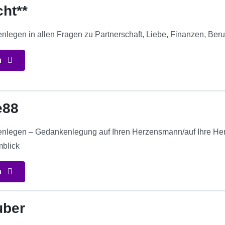
cht**
enlegen in allen Fragen zu Partnerschaft, Liebe, Finanzen, Beru
n
e88
tenlegen – Gedankenlegung auf Ihren Herzensmann/auf Ihre Herz
blick
n
uber