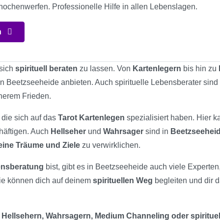
nochenwerfen. Professionelle Hilfe in allen Lebenslagen.
n
 sich
spirituell beraten
zu lassen. Von
Kartenlegern
bis hin zu
in Beetzseeheide anbieten. Auch spirituelle Lebensberater sind
nerem Frieden.
 die sich auf das
Tarot Kartenlegen
spezialisiert haben. Hier 
chäftigen. Auch
Hellseher
und
Wahrsager
sind in
Beetzseehei
eine Träume und Ziele
zu verwirklichen.
bensberatung
bist, gibt es in Beetzseeheide auch viele Experten
ie können dich auf deinem
spirituellen Weg
begleiten und dir d
 Hellsehern, Wahrsagern, Medium Channeling oder spiritue