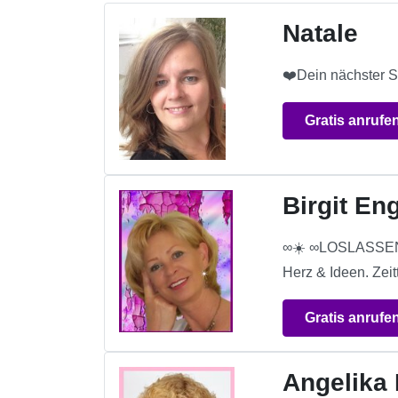
Natale
❤️Dein nächster S
Gratis anrufe
Birgit En
∞☀️ ∞LOSLASSEN 
Herz & Ideen. Zei
Gratis anrufe
Angelika 