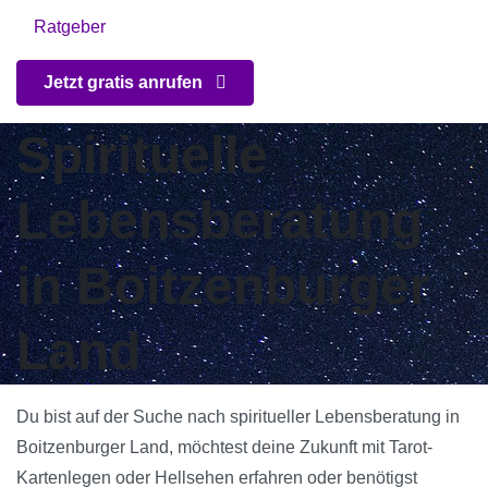
Ratgeber
Jetzt gratis anrufen
Spirituelle
Lebensberatung
in Boitzenburger
Land
Du bist auf der Suche nach spiritueller Lebensberatung in
Boitzenburger Land, möchtest deine Zukunft mit Tarot-
Kartenlegen oder Hellsehen erfahren oder benötigst