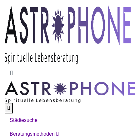
Skip to main content
Städtesuche
Beratungsmethoden