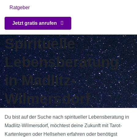
Ratgeber
Jetzt gratis anrufen
Spirituelle
Lebensberatung
in Madlitz-
Wilmersdorf
Du bist auf der Suche nach spiritueller Lebensberatung in
Madlitz-Wilmersdorf, möchtest deine Zukunft mit Tarot-
Kartenlegen oder Hellsehen erfahren oder benötigst