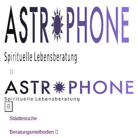
Skip to main content
Städtesuche
Beratungsmethoden