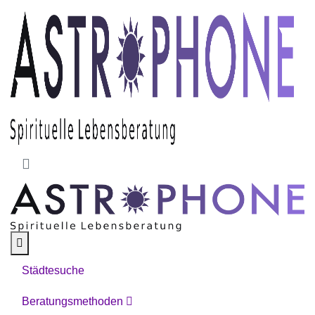
Skip to main content
Städtesuche
Beratungsmethoden