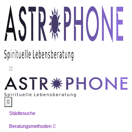
Skip to main content
Städtesuche
Beratungsmethoden