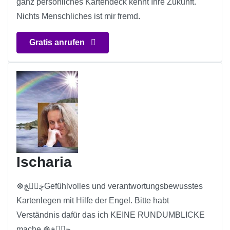
ganz persönliches Kartendeck kennt Ihre Zukunft.
Nichts Menschliches ist mir fremd.
Gratis anrufen
Ischaria
☸ڿڰۣڿGefühlvolles und verantwortungsbewusstes
Kartenlegen mit Hilfe der Engel. Bitte habt
Verständnis dafür das ich KEINE RUNDUMBLICKE
mache.☸ڿڰۣڿ