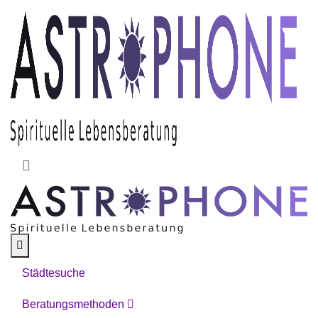
Skip to main content
Städtesuche
Beratungsmethoden