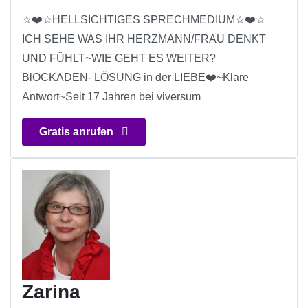
☆❤️☆HELLSICHTIGES SPRECHMEDIUM☆❤️☆
ICH SEHE WAS IHR HERZMANN/FRAU DENKT
UND FÜHLT~WIE GEHT ES WEITER?
BlOCKADEN- LÖSUNG in der LIEBE❤️~Klare
Antwort~Seit 17 Jahren bei viversum
Gratis anrufen
Zarina