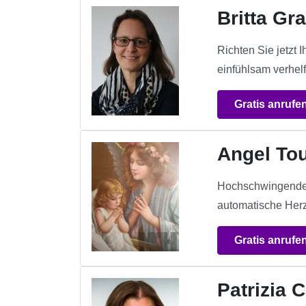
Britta Gr
Richten Sie jetzt
einfühlsam verhelf
Gratis anrufe
Angel To
Hochschwingendes h
automatische Herz
Gratis anrufe
Patrizia C