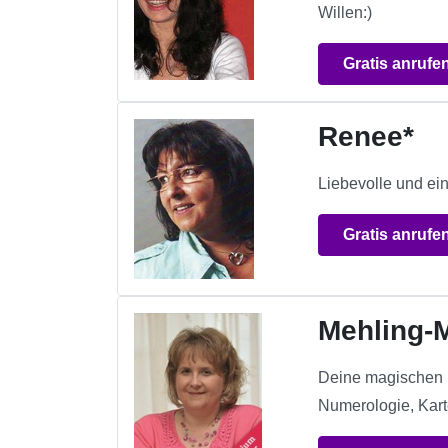
Willen:)
Gratis anrufe
Renee*
Liebevolle und ei
Gratis anrufe
Mehling-
Deine magischen M
Numerologie, Kart