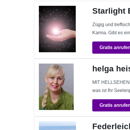
Starlight
Zügig und treffsic
Karma. Gibt es e
Gratis anrufe
helga he
MIT HELLSEHEN; H
was ist Ihr Seele
Gratis anrufe
Federleic