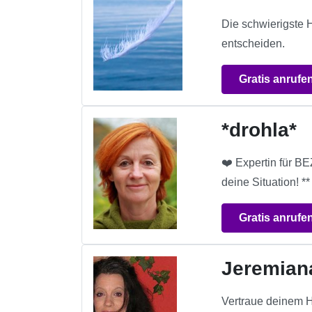
Die schwierigste H
entscheiden.
Gratis anrufe
*drohla*
❤️ Expertin für 
deine Situation! *
Gratis anrufe
Jeremian
Vertraue deinem H