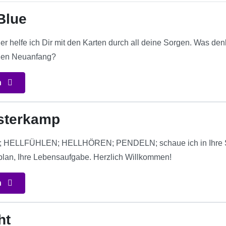
 Blue
her helfe ich Dir mit den Karten durch all deine Sorgen. Was denk
inen Neuanfang?
n
isterkamp
ELLFÜHLEN; HELLHÖREN; PENDELN; schaue ich in Ihre Situat
nplan, Ihre Lebensaufgabe. Herzlich Willkommen!
n
ht