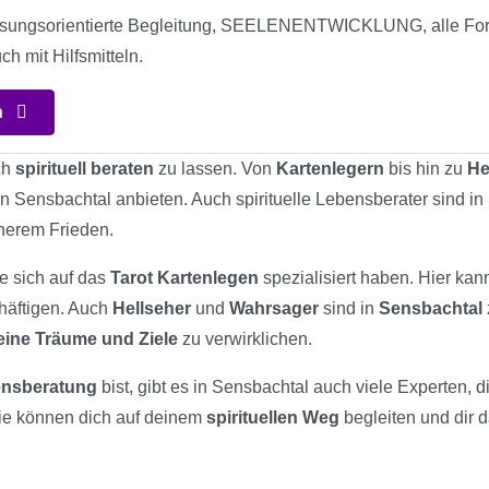
ösungsorientierte Begleitung, SEELENENTWICKLUNG, alle Form
ch mit Hilfsmitteln.
n
ch
spirituell beraten
zu lassen. Von
Kartenlegern
bis hin zu
He
in Sensbachtal anbieten. Auch spirituelle Lebensberater sind in
nerem Frieden.
ie sich auf das
Tarot Kartenlegen
spezialisiert haben. Hier kan
chäftigen. Auch
Hellseher
und
Wahrsager
sind in
Sensbachtal
eine Träume und Ziele
zu verwirklichen.
bensberatung
bist, gibt es in Sensbachtal auch viele Experten, d
ie können dich auf deinem
spirituellen Weg
begleiten und dir d