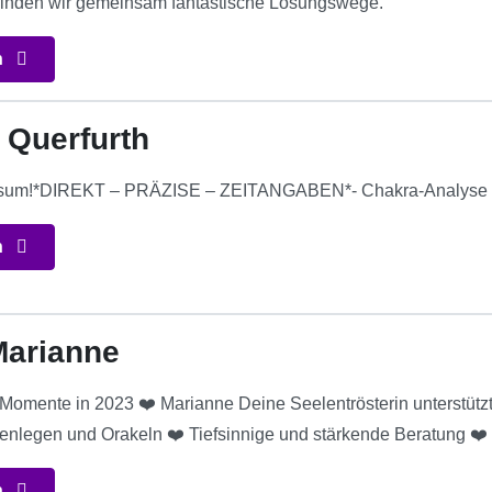
inden wir gemeinsam fantastische Lösungswege.
n
 Querfurth
ersum!*DIREKT – PRÄZISE – ZEITANGABEN*- Chakra-Analyse –
n
Marianne
omente in 2023 ❤️ Marianne Deine Seelentrösterin unterstützt 
enlegen und Orakeln ❤️ Tiefsinnige und stärkende Beratung ❤️
n