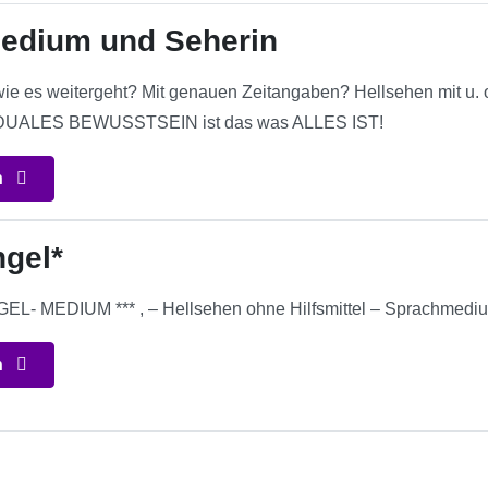
edium und Seherin
wie es weitergeht? Mit genauen Zeitangaben? Hellsehen mit u. oh
DUALES BEWUSSTSEIN ist das was ALLES IST!
n
gel*
EL- MEDIUM *** , – Hellsehen ohne Hilfsmittel – Sprachmediu
n