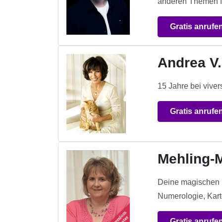
anderen Themen f
Gratis anrufe
Andrea V.
15 Jahre bei viv
Gratis anrufe
Mehling-
Deine magischen M
Numerologie, Kart
Gratis anrufe