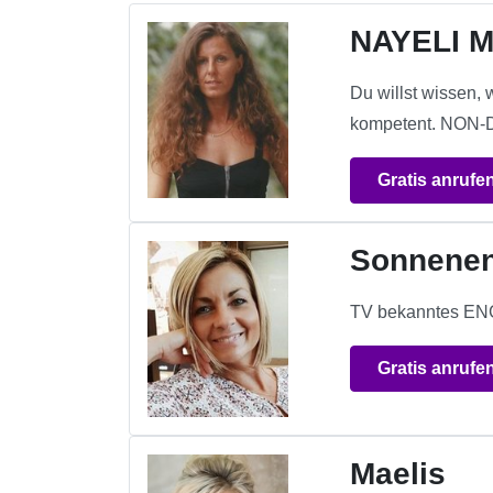
NAYELI M
Du willst wissen, 
kompetent. NON-
Gratis anrufe
Sonnenen
TV bekanntes ENG
Gratis anrufe
Maelis