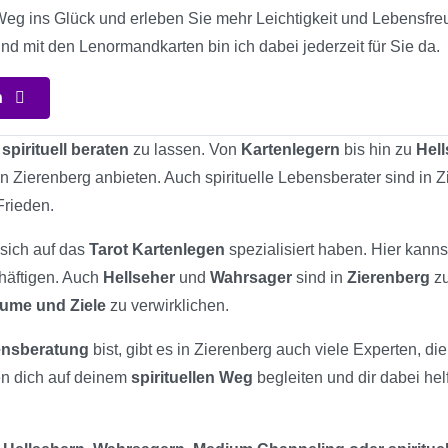
Weg ins Glück und erleben Sie mehr Leichtigkeit und Lebensfreu
und mit den Lenormandkarten bin ich dabei jederzeit für Sie da.
n
h
spirituell beraten
zu lassen. Von
Kartenlegern
bis hin zu
Hel
in Zierenberg anbieten. Auch spirituelle Lebensberater sind in 
Frieden.
 sich auf das
Tarot Kartenlegen
spezialisiert haben. Hier kann
chäftigen. Auch
Hellseher
und
Wahrsager
sind in
Zierenberg
zu
äume und Ziele
zu verwirklichen.
bensberatung
bist, gibt es in Zierenberg auch viele Experten, d
en dich auf deinem
spirituellen Weg
begleiten und dir dabei hel