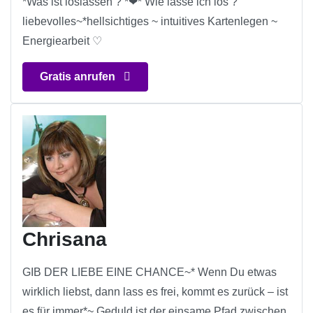
*Was ist loslassen ? *❤* Wie lasse ich los ?
liebevolles~*hellsichtiges ~ intuitives Kartenlegen ~
Energiearbeit ♡
Gratis anrufen
Chrisana
GIB DER LIEBE EINE CHANCE~* Wenn Du etwas
wirklich liebst, dann lass es frei, kommt es zurück – ist
es für immer*~ Geduld ist der einsame Pfad zwischen