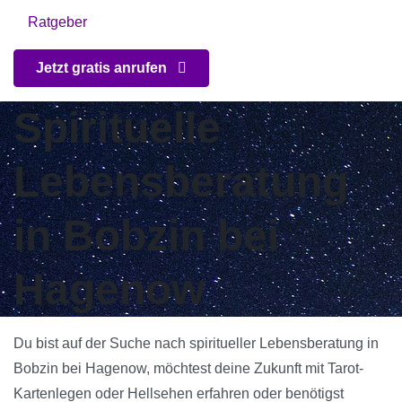
Ratgeber
Jetzt gratis anrufen
Spirituelle
Lebensberatung
in Bobzin bei
Hagenow
Du bist auf der Suche nach spiritueller Lebensberatung in
Bobzin bei Hagenow, möchtest deine Zukunft mit Tarot-
Kartenlegen oder Hellsehen erfahren oder benötigst