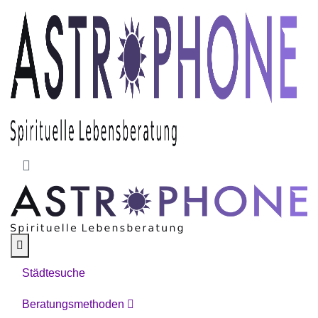
Skip to main content
Städtesuche
Beratungsmethoden