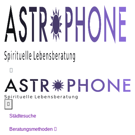
Skip to main content
Städtesuche
Beratungsmethoden