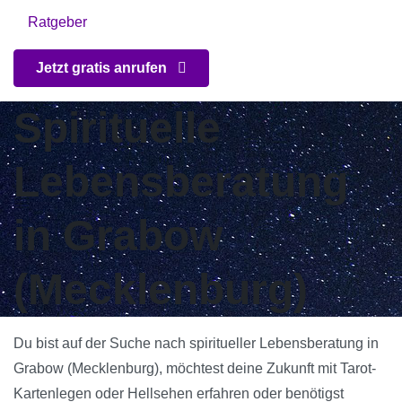
Ratgeber
Jetzt gratis anrufen
Spirituelle
Lebensberatung
in Grabow
(Mecklenburg)
Du bist auf der Suche nach spiritueller Lebensberatung in
Grabow (Mecklenburg), möchtest deine Zukunft mit Tarot-
Kartenlegen oder Hellsehen erfahren oder benötigst