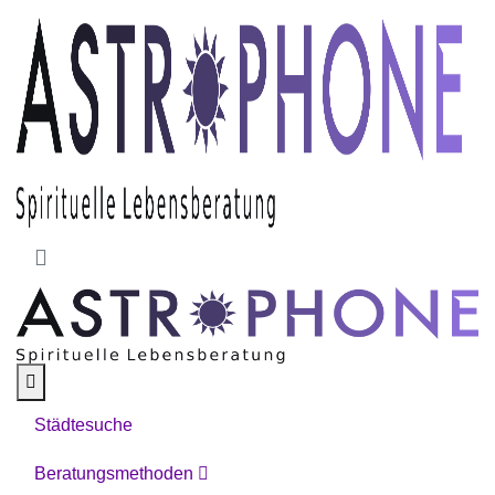
Skip to main content
Städtesuche
Beratungsmethoden