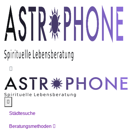
Skip to main content
Städtesuche
Beratungsmethoden