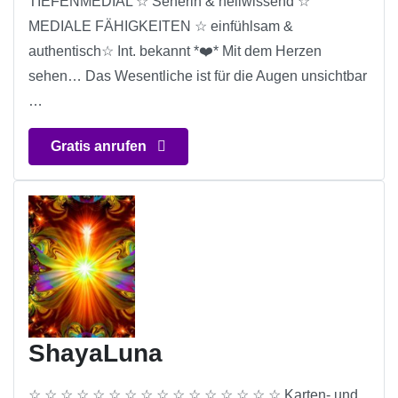
TIEFENMEDIAL ☆ Seherin & hellwissend ☆
MEDIALE FÄHIGKEITEN ☆ einfühlsam &
authentisch☆ Int. bekannt *❤️* Mit dem Herzen
sehen… Das Wesentliche ist für die Augen unsichtbar
…
Gratis anrufen
ShayaLuna
☆ ☆ ☆ ☆ ☆ ☆ ☆ ☆ ☆ ☆ ☆ ☆ ☆ ☆ ☆ ☆ Karten- und