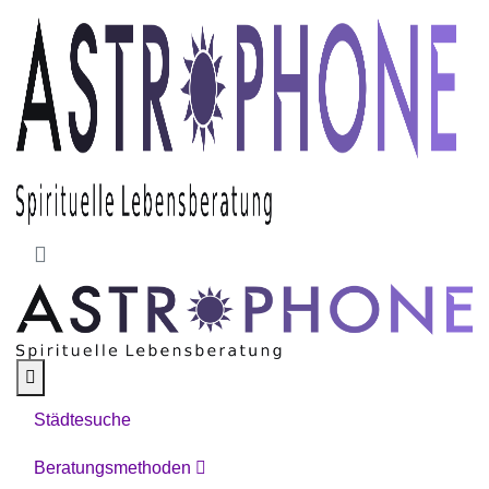
Skip to main content
Städtesuche
Beratungsmethoden