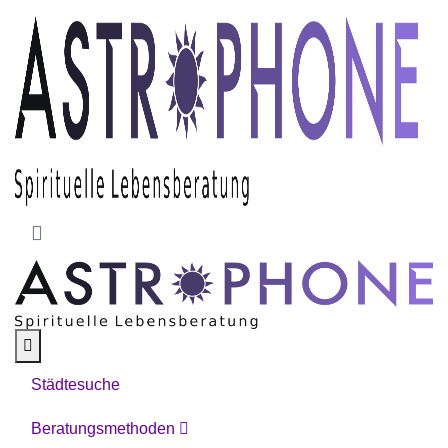
Skip to main content
Städtesuche
Beratungsmethoden