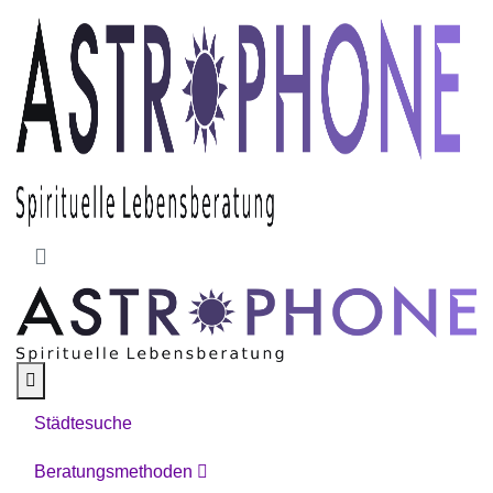
Skip to main content
Städtesuche
Beratungsmethoden