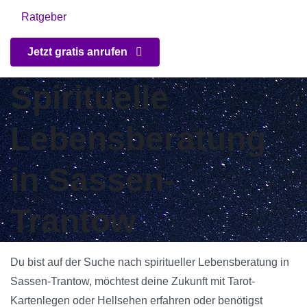
Ratgeber
Jetzt gratis anrufen
Spirituelle
Lebensberatung
in Sassen-
Trantow
Du bist auf der Suche nach spiritueller Lebensberatung in
Sassen-Trantow, möchtest deine Zukunft mit Tarot-
Kartenlegen oder Hellsehen erfahren oder benötigst