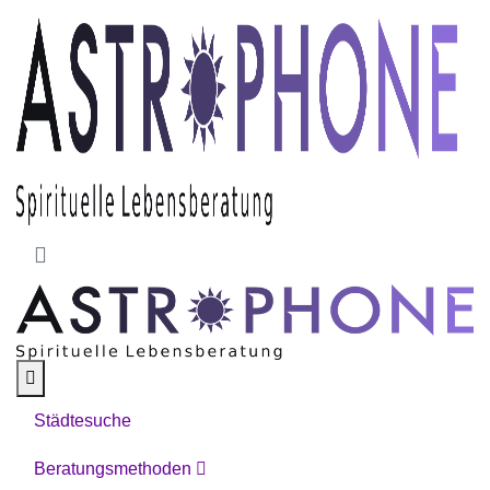
Skip to main content
Städtesuche
Beratungsmethoden