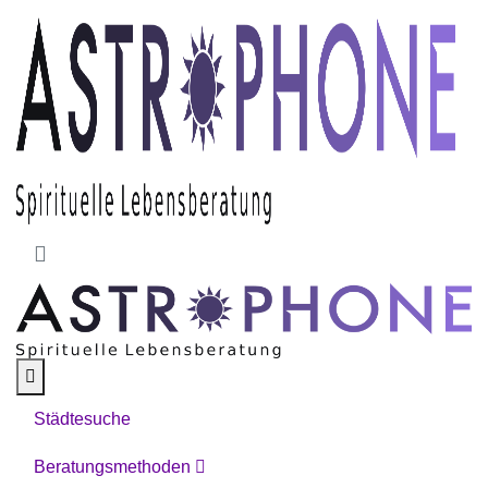
Skip to main content
Städtesuche
Beratungsmethoden