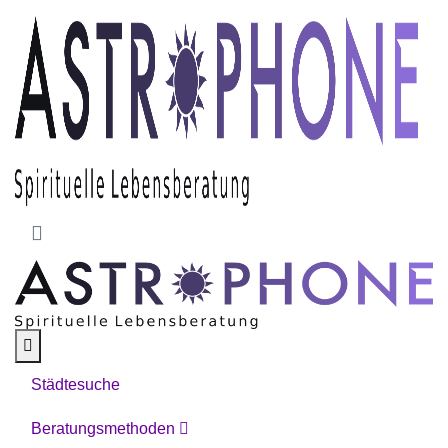
Skip to main content
Städtesuche
Beratungsmethoden