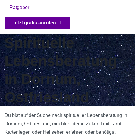
Ratgeber
Jetzt gratis anrufen
Spirituelle
Lebensberatung
in Dornum,
Ostfriesland
Du bist auf der Suche nach spiritueller Lebensberatung in
Dornum, Ostfriesland, möchtest deine Zukunft mit Tarot-
Kartenlegen oder Hellsehen erfahren oder benötigst