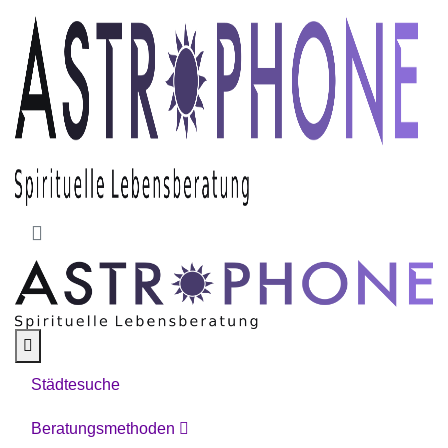
Skip to main content
Städtesuche
Beratungsmethoden