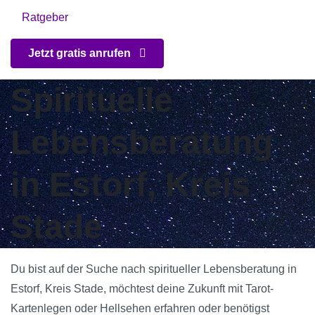
Ratgeber
Jetzt gratis anrufen
Spirituelle
Lebensberatung
in Estorf, Kreis
Stade
Du bist auf der Suche nach spiritueller Lebensberatung in
Estorf, Kreis Stade, möchtest deine Zukunft mit Tarot-
Kartenlegen oder Hellsehen erfahren oder benötigst