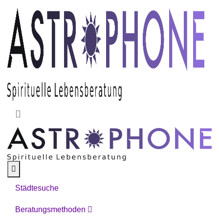
Skip to main content
Städtesuche
Beratungsmethoden