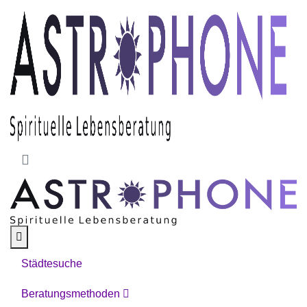
Skip to main content
Städtesuche
Beratungsmethoden