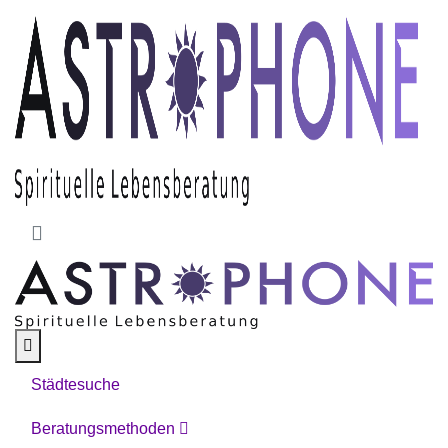
Skip to main content
Städtesuche
Beratungsmethoden