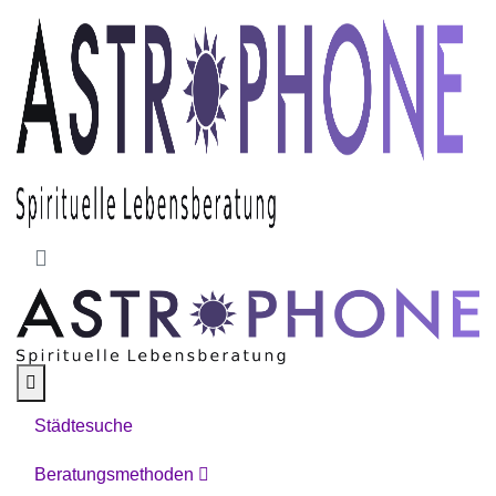
Skip to main content
Städtesuche
Beratungsmethoden